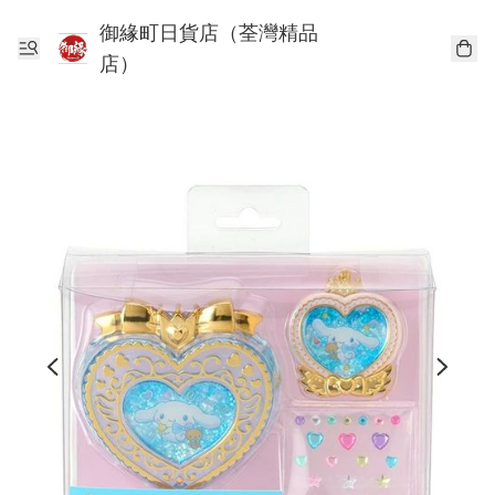
御緣町日貨店（荃灣精品
店）