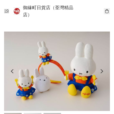
御緣町日貨店（荃灣精品
店）