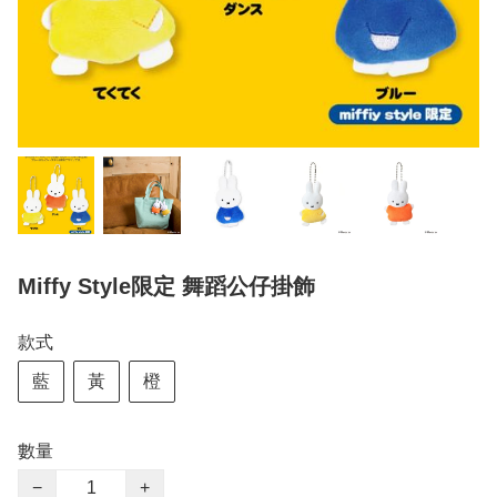
Miffy Style限定 舞蹈公仔掛飾
款式
藍
黃
橙
數量
−
+