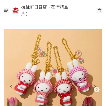
御緣町日貨店（荃灣精品
店）